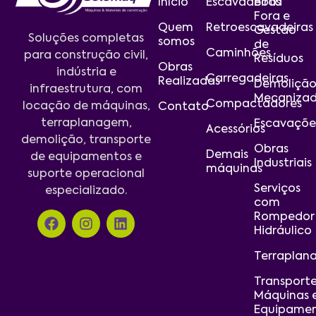
Início
Escavadeiras
Bota
Fora e
Quem
Retroescavadeiras
Gestão
Soluções completas
somos
de
Caminhões
para construção civil,
Resíduos
Obras
indústria e
Carregadeiras
Realizadas
Demoliçã
infraestrutura, com
Mecaniza
Compactadores
locação de máquinas,
Contato
terraplanagem,
Escavaçõe
Acessórios
demolição, transporte
Obras
Demais
de equipamentos e
Industriais
máquinas
suporte operacional
Serviços
especializado.
com
Rompedor
Hidráulico
Terraplan
Transport
Máquinas 
Equipame