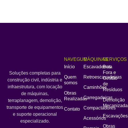
NAVEGUE
MÁQUINAS
SERVIÇOS
Início
Escavadeiras
Bota
Fora e
Soluções completas para
Quem
Retroescavadeiras
Gestão
construção civil, indústria e
somos
de
infraestrutura, com locação
Caminhões
Resíduos
Obras
de máquinas,
Carregadeiras
Realizadas
Demolição
terraplanagem, demolição,
Mecanizada
transporte de equipamentos
Compactadores
Contato
e suporte operacional
Escavações
Acessórios
especializado.
Obras