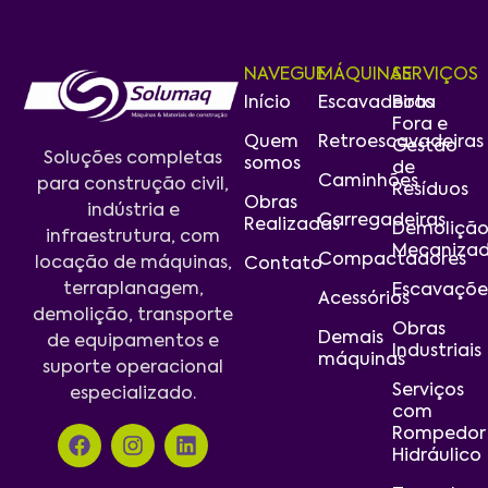
NAVEGUE
MÁQUINAS
SERVIÇOS
Início
Escavadeiras
Bota
Fora e
Quem
Retroescavadeiras
Gestão
Soluções completas
somos
de
Caminhões
para construção civil,
Resíduos
Obras
indústria e
Carregadeiras
Realizadas
Demoliçã
infraestrutura, com
Mecaniza
Compactadores
locação de máquinas,
Contato
terraplanagem,
Escavaçõe
Acessórios
demolição, transporte
Obras
Demais
de equipamentos e
Industriais
máquinas
suporte operacional
Serviços
especializado.
com
Rompedor
Hidráulico